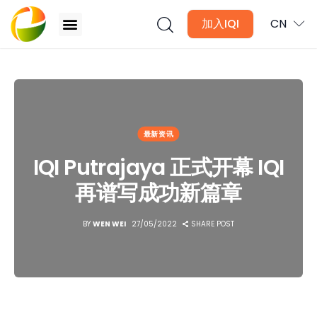
加入IQI
CN
IQI Putrajaya 正式开幕 IQI再谱写成功新篇章
文章
最新资讯
月讯
IQI Putrajaya 正式开幕 IQI
数位媒体
再谱写成功新篇章
房产入门
BY
WEN WEI
27/05/2022
SHARE POST
全球市场洞察
本地社区洞察