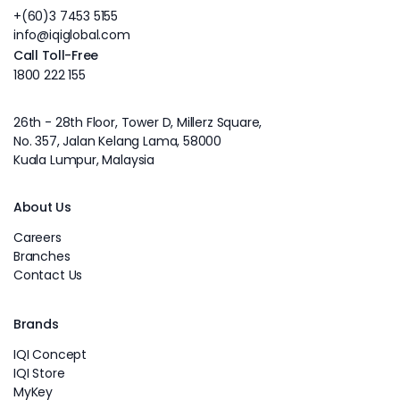
+(60)3 7453 5155
info@iqiglobal.com
Call Toll-Free
1800 222 155
26th - 28th Floor, Tower D, Millerz Square,
No. 357, Jalan Kelang Lama, 58000
Kuala Lumpur, Malaysia
About Us
Careers
Branches
Contact Us
Brands
IQI Concept
IQI Store
MyKey