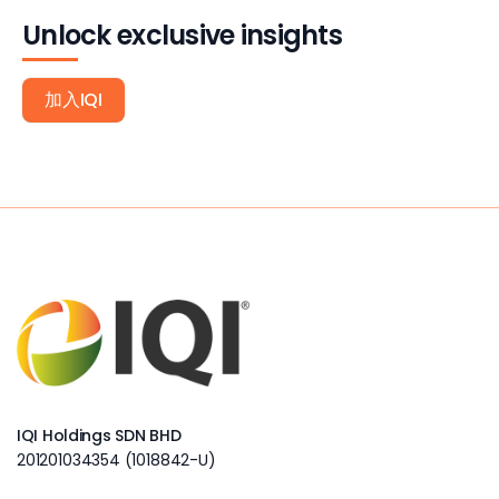
Unlock exclusive insights
加入IQI
IQI Holdings SDN BHD
201201034354 (1018842-U)