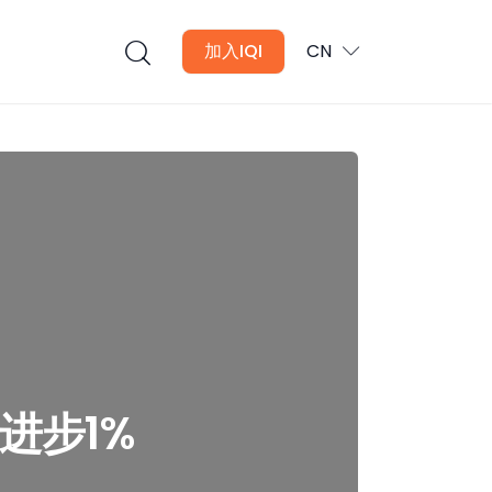
加入IQI
CN
进步1%