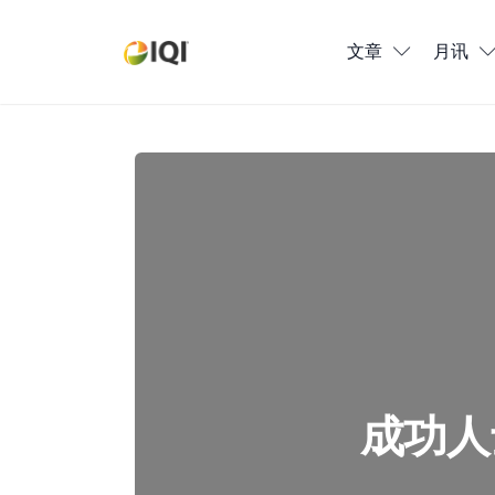
文章
文章
月讯
月讯
数位媒体
成功人士的7个小习惯，让你每天进步1%
房产入门
全球市场洞察
本地社区洞察
成功人