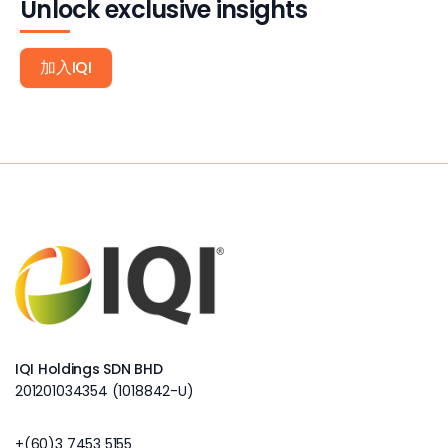
Unlock exclusive insights
加入IQI
IQI Holdings SDN BHD
201201034354 (1018842-U)
+(60)3 7453 5155