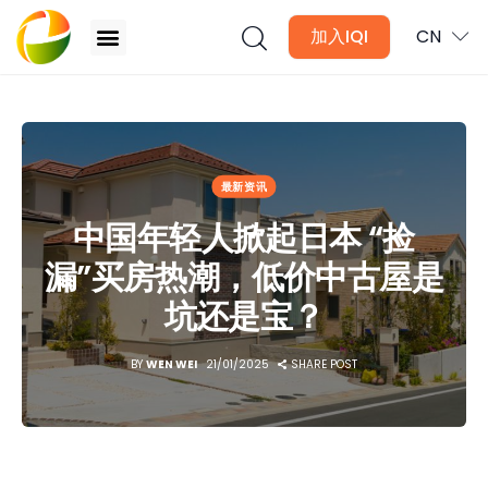
加入IQI
CN
中国年轻人掀起日本 “捡漏”买房热潮，低价中古屋是坑还是
宝？
文章
最新资讯
月讯
中国年轻人掀起日本 “捡
漏”买房热潮，低价中古屋是
数位媒体
坑还是宝？
房产入门
BY
WEN WEI
21/01/2025
SHARE POST
全球市场洞察
本地社区洞察