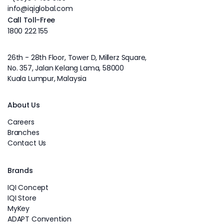
info@iqiglobal.com
Call Toll-Free
1800 222 155
26th - 28th Floor, Tower D, Millerz Square,
No. 357, Jalan Kelang Lama, 58000
Kuala Lumpur, Malaysia
About Us
Careers
Branches
Contact Us
Brands
IQI Concept
IQI Store
MyKey
ADAPT Convention