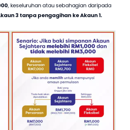
000
, keseluruhan atau sebahagian daripada
Akaun 3 tanpa pengagihan ke Akaun 1.