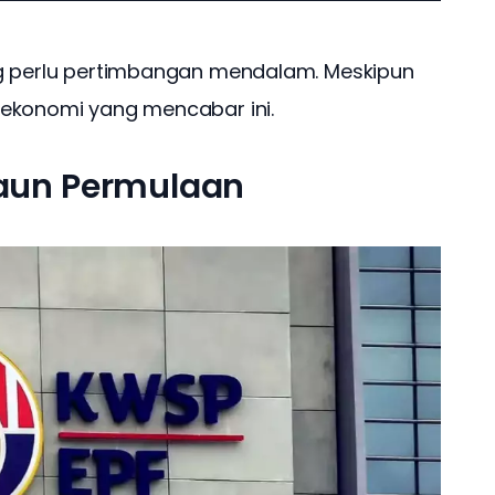
ng perlu pertimbangan mendalam. Meskipun 
 ekonomi yang mencabar ini.
aun Permulaan