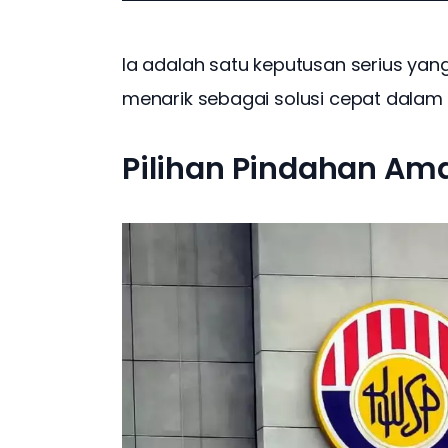
Ia adalah satu keputusan serius ya
menarik sebagai solusi cepat dalam
Pilihan Pindahan Am