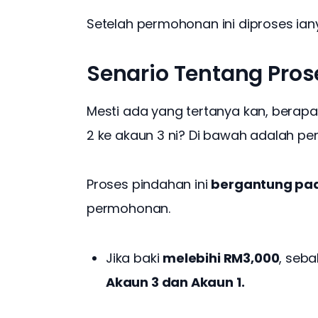
Setelah permohonan ini diproses ian
Senario Tentang Pro
Mesti ada yang tertanya kan, berapa 
2 ke akaun 3 ni? Di bawah adalah pe
Proses pindahan ini 
bergantung pad
permohonan. 
Jika baki
melebihi RM3,000
, seb
Akaun 3 dan Akaun 1.