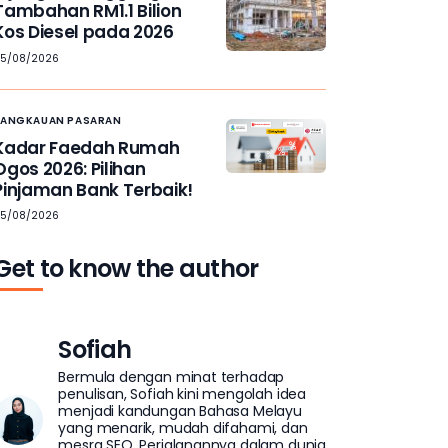
Tambahan RM1.1 Bilion
Kos Diesel pada 2026
05/08/2026
JANGKAUAN PASARAN
Kadar Faedah Rumah
Ogos 2026: Pilihan
Pinjaman Bank Terbaik!
05/08/2026
Get to know the author
Sofiah
Bermula dengan minat terhadap
penulisan, Sofiah kini mengolah idea
menjadi kandungan Bahasa Melayu
yang menarik, mudah difahami, dan
mesra SEO. Perjalanannya dalam dunia