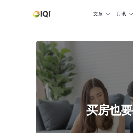
文章
文章
月讯
月讯
数位媒体
买房也要缴税！首购族必须知道的7个马
房产入门
全球市场洞察
本地社区洞察
买房也要