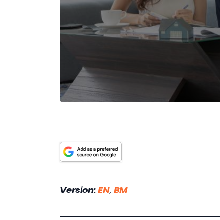
Version: 
EN
, 
BM