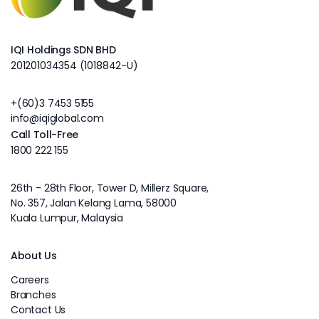
IQI Holdings SDN BHD
201201034354 (1018842-U)
+(60)3 7453 5155
info@iqiglobal.com
Call Toll-Free
1800 222 155
26th - 28th Floor, Tower D, Millerz Square,
No. 357, Jalan Kelang Lama, 58000
Kuala Lumpur, Malaysia
About Us
Careers
Branches
Contact Us