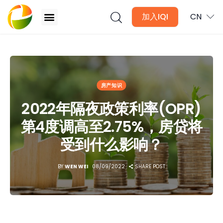
加入IQI
CN
2022年隔夜政策利率(OPR)第4度调高至2.75%，房贷将受
到什么影响？
文章
房产知识
月讯
2022年隔夜政策利率(OPR)
第4度调高至2.75%，房贷将
数位媒体
受到什么影响？
房产入门
BY
WEN WEI
08/09/2022
SHARE POST
全球市场洞察
本地社区洞察