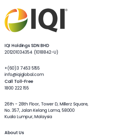
IQI Holdings SDN BHD
201201034354 (1018842-U)
+(60)3 7453 5155
info@iqiglobal.com
Call Toll-Free
1800 222 155
26th - 28th Floor, Tower D, Millerz Square,
No. 357, Jalan Kelang Lama, 58000
Kuala Lumpur, Malaysia
About Us