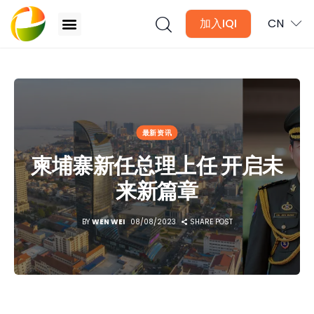
加入IQI
CN
柬埔寨新任总理上任 开启未来新篇章
文章
最新资讯
月讯
柬埔寨新任总理上任 开启未
数位媒体
来新篇章
房产入门
BY
WEN WEI
08/08/2023
SHARE POST
全球市场洞察
本地社区洞察