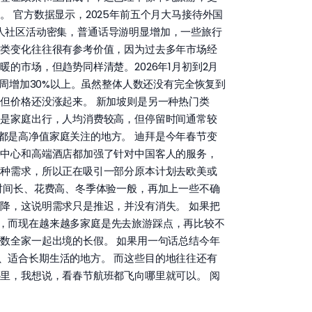
 官方数据显示，2025年前五个月大马接待外国
节华人社区活动密集，普通话导游明显增加，一些旅行
这类变化往往很有参考价值，因为过去多年市场经
的市场，但趋势同样清楚。2026年1月初到2月
一周增加30%以上。虽然整体人数还没有完全恢复到
但价格还没涨起来。 新加坡则是另一种热门类
多是家庭出行，人均消费较高，但停留时间通常较
都是高净值家庭关注的地方。 迪拜是今年春节变
物中心和高端酒店都加强了针对中国客人的服务，
三种需求，所以正在吸引一部分原本计划去欧美或
时间长、花费高、冬季体验一般，再加上一些不确
降，这说明需求只是推迟，并没有消失。 如果把
，而现在越来越多家庭是先去旅游踩点，再比较不
数全家一起出境的长假。 如果用一句话总结今年
、适合长期生活的地方。 而这些目的地往往还有
里，我想说，看春节航班都飞向哪里就可以。 阅