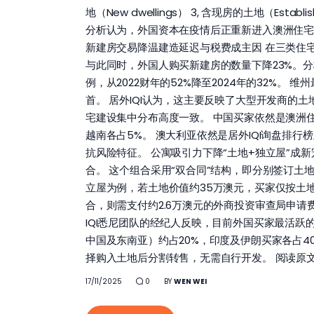
地（New dwellings） 3, 含现房的土地（Est
分析认为，外国资本在疫情后正重新进入澳洲住
新建房交易降温建造延迟与税费成主因 在三类住
与此同时，外国人购买新建房的数量下降23%。
例，从2022财年的52%降至2024年的32%。 
首。 居外IQI认为，这主要反映了大型开发商的
宅建设集中分布高度一致。 中国买家依然是澳洲住
越南各占5%。 澳大利亚依然是居外IQI询盘排
抗风险特征。 公寓吸引力下降“土地+独立屋”成
合。 这个组合采用“双合同”结构，即分别签订土
立屋为例，若土地价值约35万澳元，买家仅按土地
合，则需支付约2.6万澳元的外商投资审查局申请费
IQI悉尼团队的经纪人反映，目前外国买家最活跃的区
中国及东南亚）约占20%，印度及伊朗买家各占4
择购入土地后分割转售，无需自行开发。 阅读原文-
17/11/2025
0
BY
WEN WEI