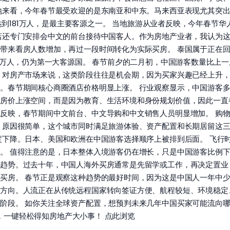
地来看，今年春节最受欢迎的是东南亚和中东。马来西亚表现尤其突出。
游客达到181万人，是最主要客源之一。 当地旅游从业者反映，今年春
店还专门安排会中文的前台接待中国客人。作为房地产业者，我认为
来看房人数增加，再过一段时间转化为实际买房。 泰国属于正在回暖
7万人，仍为第一大客源国。 春节前夕的二月初，中国游客数量比上
 对房产市场来说，这类阶段往往是机会期，因为买家兴趣已经上升，
。春节期间核心商圈酒店价格明显上涨。 行业观察显示，中国游客
房价上涨空间，而是因为教育、生活环境和身份规划价值，因此一直
反映，春节期间中文前台、中文导购和中文销售人员明显增加。 购
 原因很简单，这个城市同时满足旅游体验、资产配置和长期居留这
度下降。日本、美国和欧洲在中国游客选择顺序上被排到后面。 飞行
。 值得注意的是，日本整体入境游客仍在增长，只是中国游客比例下
的趋势。过去十年，中国人海外买房通常是先留学或工作，再决定置业
买房。 春节正是观察这种趋势的最好时间，因为这是中国人一年中少
方向。人流正在从传统远程国家转向签证方便、航程较短、环境稳定
阶段。 如你关注全球资产配置，想预判未来几年中国买家可能流向哪
落格，一键轻松得知房地产大小事！ 点此浏览