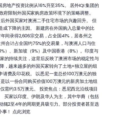
，占外国房地产投资比例从16%升至35%。 居外IQI 集团的
政府限制外国买家购房政策环境下的策略调整。
情后外国买家对澳洲二手住宅市场的兴趣回升。 但
造成下降的主因。 新建房在外国购入总量中的比
财年间录得2,606宗交易，占全国41%，居各州之
兰州合计占全国约75%的交易量，与澳洲人口与住
0%）、新加坡（9%）及中国香港（8%）。印度与
些买家的持续关注，这背后反映了澳洲市场的稳定性与
力下降，越来越多的外国买家转向了土地+独立屋的组
申请费及印花税。 以悉尼一套总价100万澳元的独
是以一份合同购买价值100万澳元的新房加土地组
买仅需约3.5万澳元。 投资焦点：悉尼西北沿线项目
兴社区。 买家以印度、伊朗及华人为主，其中华裔（包括
目动辄2至4年的周期更具吸引力。部分投资者甚至选
小事！ 点此浏览