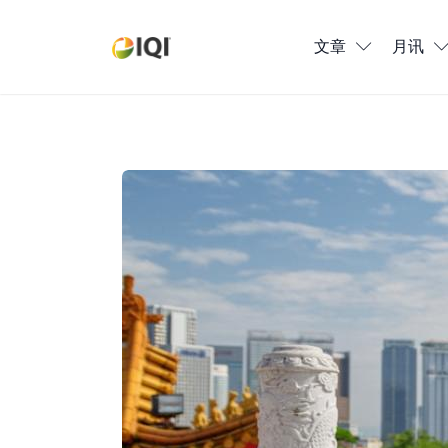
文章
文章
月讯
月讯
数位媒体
Daniel Ho专栏：春节出境游风向—
房产入门
全球市场洞察
本地社区洞察