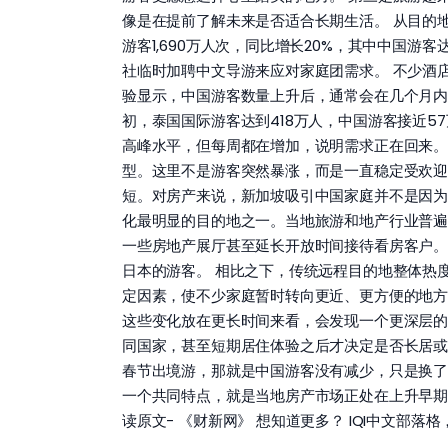
像是在提前了解未来是否适合长期生活。 从目的
游客1,690万人次，同比增长20%，其中中国
社临时加聘中文导游来应对家庭团需求。 不少酒
验显示，中国游客数量上升后，通常会在几个月内带
初，泰国国际游客达到418万人，中国游客接近5
高峰水平，但每周都在增加，说明需求正在回来。
型。这里不是游客突然暴涨，而是一直稳定受欢迎
短。对房产来说，新加坡吸引中国家庭并不是因为
化最明显的目的地之一。当地旅游和地产行业普遍
一些房地产展厅甚至延长开放时间接待看房客户。
日本的游客。 相比之下，传统远程目的地整体热
定因素，使不少家庭暂时转向更近、更方便的地方
这些变化放在更长时间来看，会发现一个更深层
同国家，甚至短期居住体验之后才决定是否长居或
春节出境游，那就是中国游客没有减少，只是换了
一个共同特点，就是当地房产市场正处在上升早期
读原文- 《财新网》 想知道更多？ IQI中文部