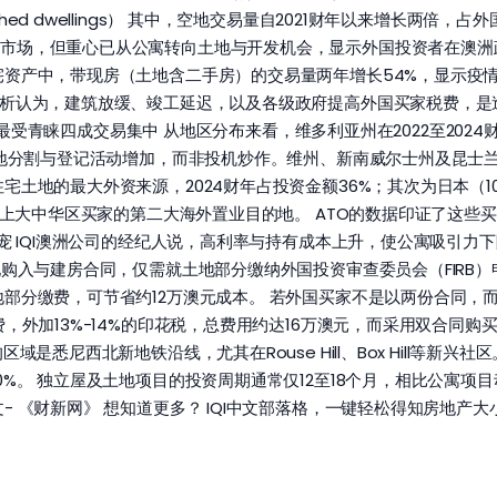
ablished dwellings） 其中，空地交易量自2021财年以来增长两倍
宅市场，但重心已从公寓转向土地与开发机会，显示外国投资者在澳洲
宅资产中，带现房（土地含二手房）的交易量两年增长54%，显示疫
分析认为，建筑放缓、竣工延迟，以及各级政府提高外国买家税费，是
维州最受青睐四成交易集中 从地区分布来看，维多利亚州在2022至2024
土地分割与登记活动增加，而非投机炒作。维州、新南威尔士州及昆士
宅土地的最大外资来源，2024财年占投资金额36%；其次为日本（1
行榜上大中华区买家的第二大海外置业目的地。 ATO的数据印证了这
新宠 IQI澳洲公司的经纪人说，高利率与持有成本上升，使公寓吸引
地购入与建房合同，仅需就土地部分缴纳外国投资审查委员会（FIRB）
部分缴费，可节省约12万澳元成本。 若外国买家不是以两份合同，而
，外加13%-14%的印花税，总费用约达16万澳元，而采用双合同购
域是悉尼西北新地铁沿线，尤其在Rouse Hill、Box Hill等新
0%。 独立屋及土地项目的投资周期通常仅12至18个月，相比公寓项
 《财新网》 想知道更多？ IQI中文部落格，一键轻松得知房地产大