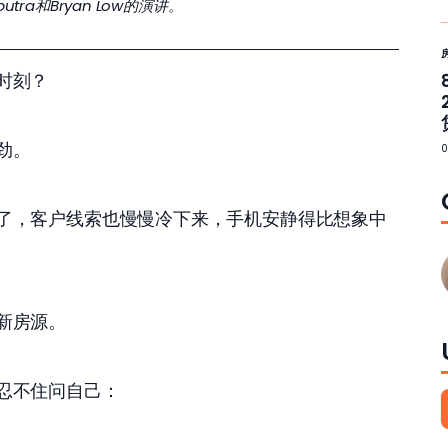
utra和Bryan Low的演讲。
时刻？ 
劲。 
了，客户线索也慢慢冷下来，手机安静得比想象中
新房源。 
忍不住问自己： 