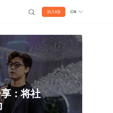
加入IQI
CN
ow分享：将社
力