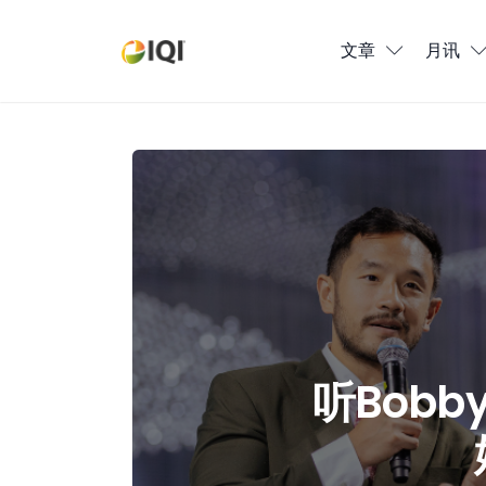
文章
文章
月讯
月讯
数位媒体
听Bobby Saputra与Bryan Lo
房产入门
全球市场洞察
本地社区洞察
听Bobby