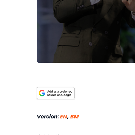
Version: 
EN
,
BM