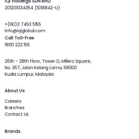
IQI Holdings SDN BHD
201201034354 (1018842-U)
+(60)3 7453 5155
info@iqiglobal.com
Call Toll-Free
1800 222 155
26th - 28th Floor, Tower D, Millerz Square,
No. 357, Jalan Kelang Lama, 58000
Kuala Lumpur, Malaysia
About Us
Careers
Branches
Contact Us
Brands