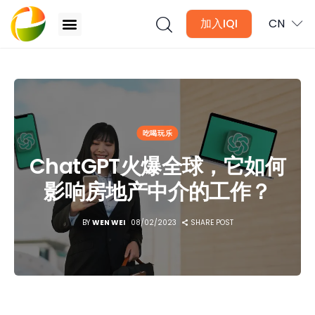
加入IQI
CN
ChatGPT火爆全球，它如何影响房地产中介的工作？
文章
吃喝玩乐
月讯
ChatGPT火爆全球，它如何
数位媒体
影响房地产中介的工作？
房产入门
BY
WEN WEI
08/02/2023
SHARE POST
全球市场洞察
本地社区洞察