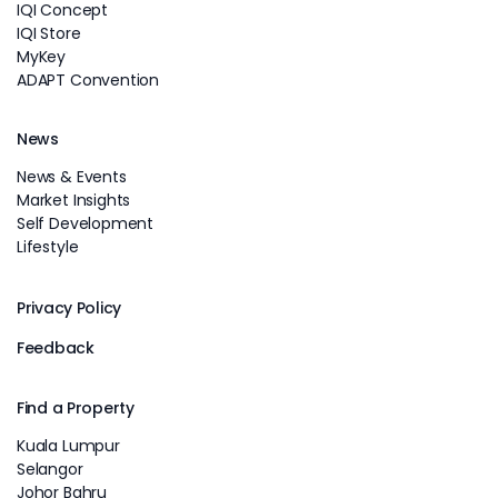
IQI Concept
IQI Store
MyKey
ADAPT Convention
News
News & Events
Market Insights
Self Development
Lifestyle
Privacy Policy
Feedback
Find a Property
Kuala Lumpur
Selangor
Johor Bahru