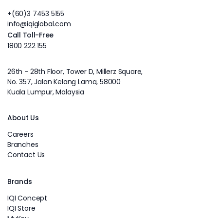
+(60)3 7453 5155
info@iqiglobal.com
Call Toll-Free
1800 222 155
26th - 28th Floor, Tower D, Millerz Square,
No. 357, Jalan Kelang Lama, 58000
Kuala Lumpur, Malaysia
About Us
Careers
Branches
Contact Us
Brands
IQI Concept
IQI Store