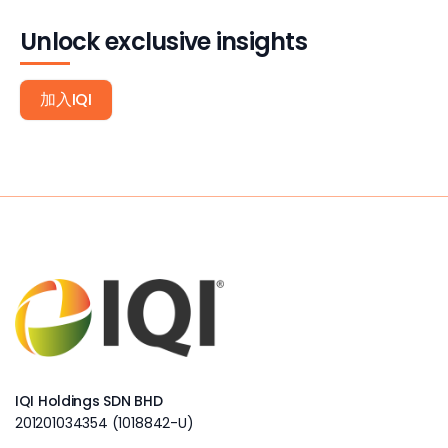
Unlock exclusive insights
加入IQI
IQI Holdings SDN BHD
201201034354 (1018842-U)