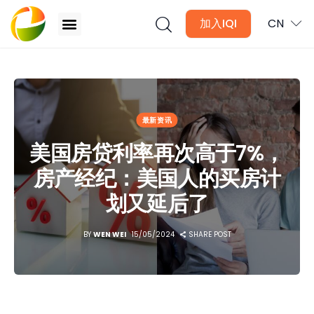
加入IQI
CN
美国房贷利率再次高于7%，房产经纪：美国人的买房计划
又延后了
文章
最新资讯
月讯
美国房贷利率再次高于7%，
房产经纪：美国人的买房计
数位媒体
划又延后了
房产入门
BY
WEN WEI
15/05/2024
SHARE POST
全球市场洞察
本地社区洞察