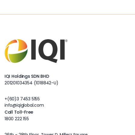
IQI Holdings SDN BHD
201201034354 (1018842-U)
+(60)3 7453 5155
info@iqiglobal.com
Call Toll-Free
1800 222 155
26th - 28th Floor, Tower D, Millerz Square,