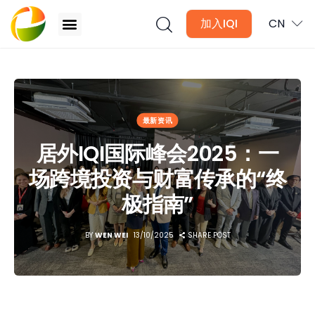
加入IQI
CN
居外IQI国际峰会2025：一场跨境投资与财富传承的“终极
指南”
文章
最新资讯
月讯
居外IQI国际峰会2025：一
场跨境投资与财富传承的“终
数位媒体
极指南”
房产入门
BY
WEN WEI
13/10/2025
SHARE POST
全球市场洞察
本地社区洞察