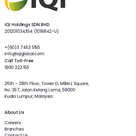
IQI Holdings SDN BHD
201201034354 (1018842-U)
+(60)3 7453 5155
info@iqiglobal.com
Call Toll-Free
1800 222 155
26th - 28th Floor, Tower D, Millerz Square,
No. 357, Jalan Kelang Lama, 58000
Kuala Lumpur, Malaysia
About Us
Careers
Branches
Contact Us