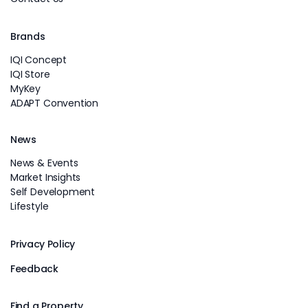
Brands
IQI Concept
IQI Store
MyKey
ADAPT Convention
News
News & Events
Market Insights
Self Development
Lifestyle
Privacy Policy
Feedback
Find a Property