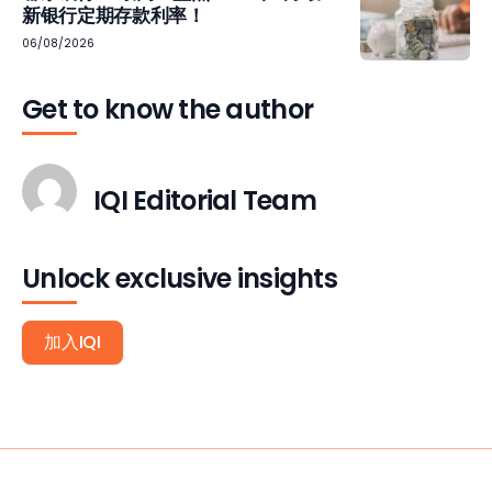
新银行定期存款利率！
06/08/2026
Get to know the author
IQI Editorial Team
Unlock exclusive insights
加入IQI