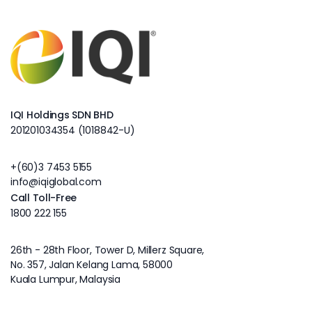
IQI Holdings SDN BHD
201201034354 (1018842-U)
+(60)3 7453 5155
info@iqiglobal.com
Call Toll-Free
1800 222 155
26th - 28th Floor, Tower D, Millerz Square,
No. 357, Jalan Kelang Lama, 58000
Kuala Lumpur, Malaysia