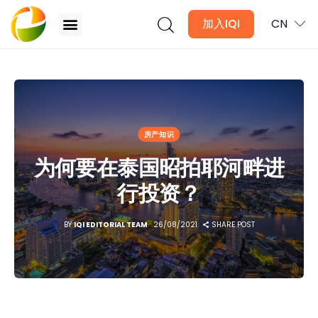
加入IQI
CN
为何要在泰国昭拍耶河畔进行投资？
文章
房产知识
月讯
为何要在泰国昭拍耶河畔进
数位媒体
行投资？
房产入门
BY
IQI EDITORIAL TEAM
26/08/2021
SHARE POST
全球市场洞察
本地社区洞察