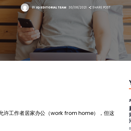
BY
IQI EDITORIAL TEAM
30/08/2021
SHARE POST
工作者居家办公（work from home），但这