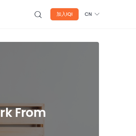
加入IQI
CN
 From