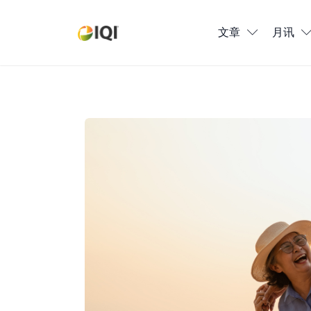
文章
文章
月讯
月讯
数位媒体
马来西亚哪里适合退休生活？带你了解5
房产入门
全球市场洞察
本地社区洞察