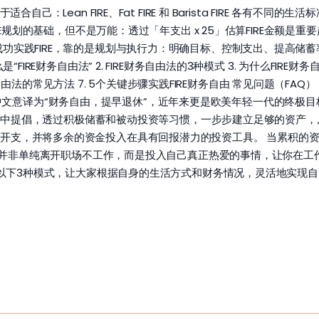
自己：Lean FIRE、Fat FIRE 和 Barista FIRE 各有
IRE规划的基础，但不是万能：透过「年支出 x 25」估算FIRE金
功实践FIRE，靠的是规划与执行力：明确目标、控制支出、提高储蓄率
FIRE财务自由法” 2. FIRE财务自由法的3种模式 3. 为什么FIRE财
财务自由法的常见方法 7. 5个关键步骤实践FIRE财务自由 常见问题（FAQ）： 
tire Early”，中文意译为“财务自由，提早退休”，近年来更是欧美年轻一代的
 Sabatier在书中提倡，透过积极储蓄和被动投资等习惯，一步步建立足够
开支，并将多余的资金投入在具有回报潜力的投资工具。 当累积的
休”并非单纯离开职场不工作，而是投入自己真正热爱的事情，让你在工作、
有以下3种模式，让大家根据自身的生活方式和财务情况，灵活地实现自己的理