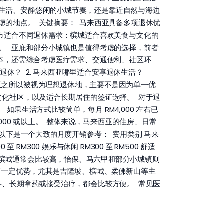
生活、安静悠闲的小城节奏，还是靠近自然与海边
虑的地点。 关键摘要： 马来西亚具备多项退休优
市适合不同退休需求：槟城适合喜欢美食与文化的
。 亚庇和部分小城镇也是值得考虑的选择，前者
本，还需综合考虑医疗需求、交通便利、社区环
退休？ 2. 马来西亚哪里适合安享退休生活？
来西亚之所以被视为理想退休地，主要不是因为单一优
文化社区，以及适合长期居住的签证选择。 对于退
果生活方式比较简单，每月 RM4,000 左右已
00 或以上。 整体来说，马来西亚的住房、日常
以下是一个大致的月度开销参考： 费用类别 马来
0 至 RM300 娱乐与休闲 RM300 至 RM500 舒适
隆坡和槟城通常会比较高，怡保、马六甲和部分小城镇则
具有一定优势，尤其是吉隆坡、槟城、柔佛新山等主
科、长期拿药或接受治疗，都会比较方便。 常见医