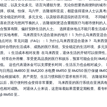
全稳定，以及文化多元、语言沟通较方便。无论你想要热闹便利的城市
择。槟城、怡保、马六甲、吉隆坡和亚庇，都是值得退休人士认真考
安全稳定的环境、多元文化，以及较容易适应的语言环境。 不同城
喜欢历史与悠闲节奏的人，吉隆坡则更适合重视医疗与都市便利的人
合预算有限、偏好安静生活的人士。 选择退休地点不能只看生活成
实地考察。 马来西亚5大适合退休的地方！ 1. 为什么马来西亚适合
休地点对比 常见问题（FAQ）： 1. 为什么马来西亚适合退休？ 马
相对合理的生活成本、成熟的医疗系统、安全稳定的生活环境、多元
 i. 生活成本相对友善 在马来西亚，退休生活的开销可以很弹性。 如
经常在外用餐、享受更高品质的医疗和娱乐，预算可能会去到 RM6,0
低。 这也代表退休金可以支撑更长时间，生活压力也会相对减少。 
用品 RM800 至 RM1,200 水电费 RM150 至 RM250 医疗保健 RM10
当然，实际开销会根据城市、房产类型、生活习惯和医疗需求有所不同。 吉
 退休以后，医疗便利性会变得非常重要。 马来西亚的医疗系统在亚洲
也相对成熟。 对退休人士来说，这意味着如果需要定期检查、看专
RM50 至…