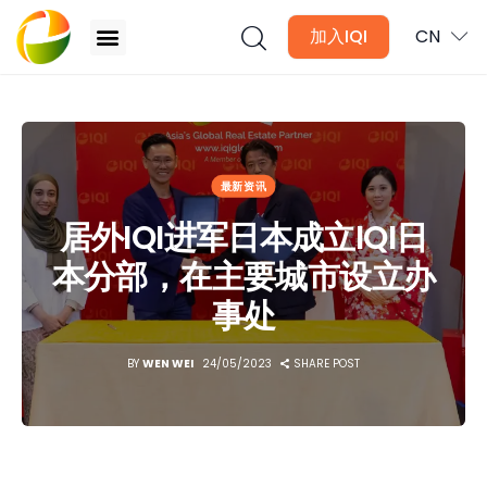
加入IQI
CN
居外IQI进军日本成立IQI日本分部，在主要城市设立办事处
文章
最新资讯
月讯
居外IQI进军日本成立IQI日
本分部，在主要城市设立办
数位媒体
事处
房产入门
BY
WEN WEI
24/05/2023
SHARE POST
全球市场洞察
本地社区洞察