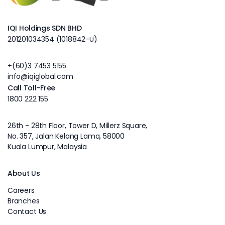
IQI Holdings SDN BHD
201201034354 (1018842-U)
+(60)3 7453 5155
info@iqiglobal.com
Call Toll-Free
1800 222 155
26th - 28th Floor, Tower D, Millerz Square,
No. 357, Jalan Kelang Lama, 58000
Kuala Lumpur, Malaysia
About Us
Careers
Branches
Contact Us