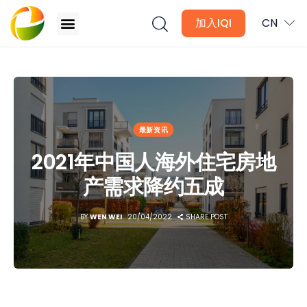
加入IQI
CN
2021年中国人海外住宅房地产需求降约五成
文章
最新资讯
月讯
2021年中国人海外住宅房地
数位媒体
产需求降约五成
房产入门
BY
WEN WEI
20/04/2022
SHARE POST
全球市场洞察
本地社区洞察