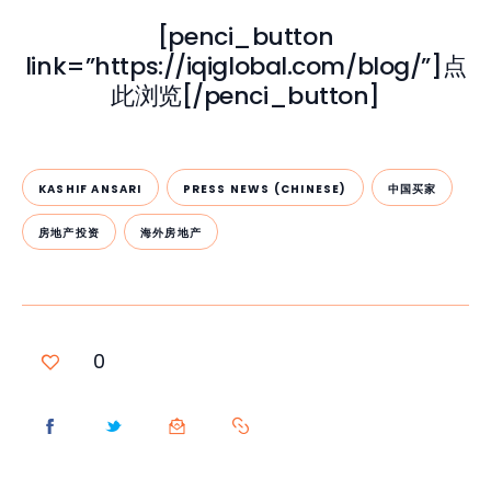
[penci_button
link=”https://iqiglobal.com/blog/”]点
此浏览[/penci_button]
KASHIF ANSARI
PRESS NEWS (CHINESE)
中国买家
房地产投资
海外房地产
0