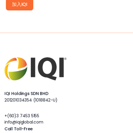
加入IQI
IQI Holdings SDN BHD
201201034354 (1018842-U)
+(60)3 7453 5155
info@iqiglobal.com
Call Toll-Free