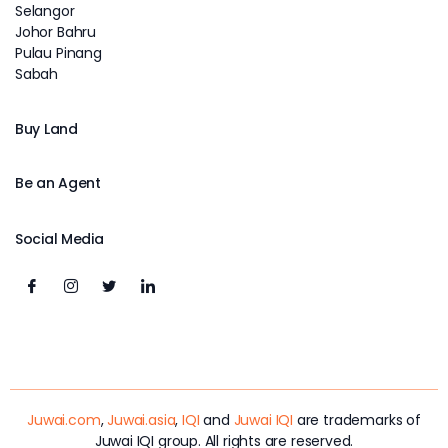
Selangor
Johor Bahru
Pulau Pinang
Sabah
Buy Land
Be an Agent
Social Media
Juwai.com
,
Juwai.asia
,
IQI
and
Juwai IQI
are trademarks of
Juwai IQI group. All rights are reserved.