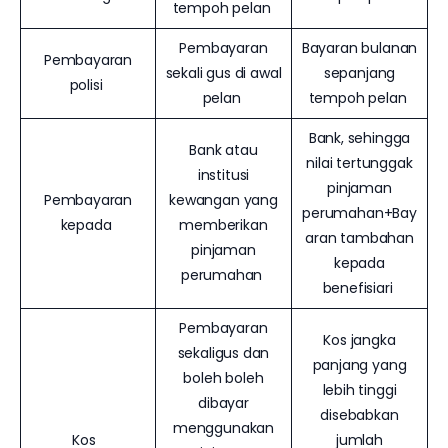
tempoh pelan
Pembayaran
Bayaran bulanan
Pembayaran
sekali gus di awal
sepanjang
polisi
pelan
tempoh pelan
Bank, sehingga
Bank atau
nilai tertunggak
institusi
pinjaman
Pembayaran
kewangan yang
perumahan+Bay
kepada
memberikan
aran tambahan
pinjaman
kepada
perumahan
benefisiari
Pembayaran
Kos jangka
sekaligus dan
panjang yang
boleh boleh
lebih tinggi
dibayar
disebabkan
menggunakan
Kos
jumlah