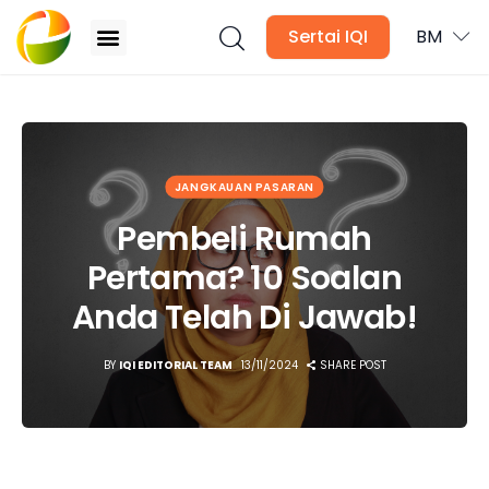
Sertai IQI
BM
Pembeli Rumah Pertama? 10 Soalan Anda Telah Di
Jawab!
Blog
JANGKAUAN PASARAN
Surat Berita
Pembeli Rumah
Pertama? 10 Soalan
Kandungan Media
Anda Telah Di Jawab!
Asas Hartanah
BY
IQI EDITORIAL TEAM
13/11/2024
SHARE POST
Pasaran Global
Pasaran Tempatan