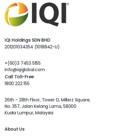
IQI Holdings SDN BHD
201201034354 (1018842-U)
+(60)3 7453 5155
info@iqiglobal.com
Call Toll-Free
1800 222 155
26th - 28th Floor, Tower D, Millerz Square,
No. 357, Jalan Kelang Lama, 58000
Kuala Lumpur, Malaysia
About Us