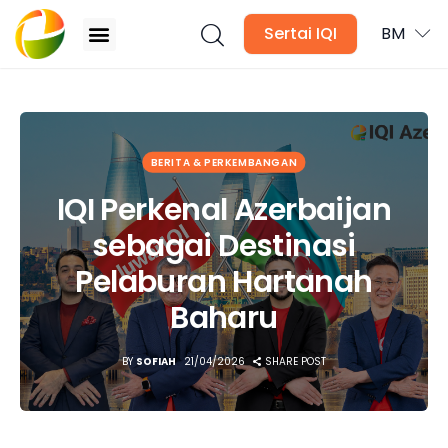
Sertai IQI
BM
IQI Perkenal Azerbaijan sebagai Destinasi
Pelaburan Hartanah Baharu
Blog
BERITA & PERKEMBANGAN
IQI Perkenal Azerbaijan
Surat Berita
sebagai Destinasi
Kandungan Media
Pelaburan Hartanah
Asas Hartanah
Baharu
Pasaran Global
BY
SOFIAH
21/04/2026
SHARE POST
Pasaran Tempatan