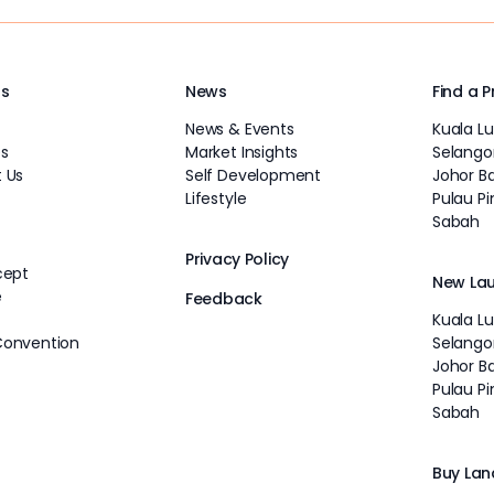
Us
News
Find a 
News & Events
Kuala L
s
Market Insights
Selango
 Us
Self Development
Johor B
Lifestyle
Pulau P
Sabah
Privacy Policy
cept
New La
e
Feedback
Kuala L
Convention
Selango
Johor B
Pulau P
Sabah
Buy Lan