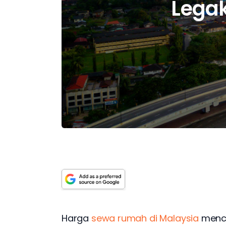
Legak
Harga 
sewa rumah di Malaysia
 menc