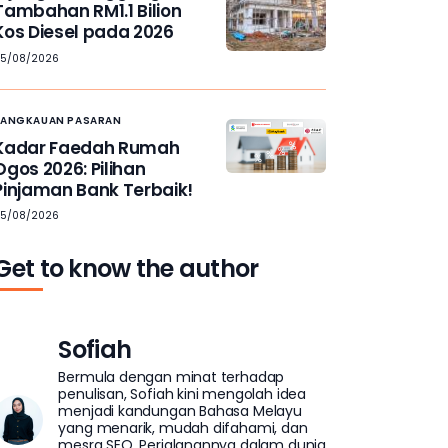
Tambahan RM1.1 Bilion
Kos Diesel pada 2026
05/08/2026
JANGKAUAN PASARAN
Kadar Faedah Rumah
Ogos 2026: Pilihan
Pinjaman Bank Terbaik!
05/08/2026
Get to know the author
Sofiah
Bermula dengan minat terhadap
penulisan, Sofiah kini mengolah idea
menjadi kandungan Bahasa Melayu
yang menarik, mudah difahami, dan
mesra SEO. Perjalanannya dalam dunia