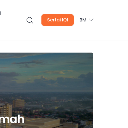
l
Sertai IQI
BM
umah