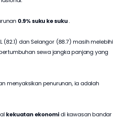
nasional. 
runan 
0.9% suku ke suku
 .
 (82.1) dan Selangor (88.7) masih melebihi 
 pertumbuhan sewa jangka panjang yang 
n menyaksikan penurunan, ia adalah 
al
kekuatan ekonomi
di kawasan bandar