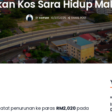
an Kos Sara Hidup Ma
BY
SOFIAH
10/07/2025
SHARE POST
atat penurunan ke paras 
RM2,020
 pada 