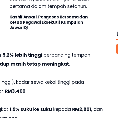
pertama dalam tempoh setahun.
Kashif Ansari, Pengasas Bersama dan
Ketua Pegawai Eksekutif Kumpulan
Juwai IQI
 
5.2% lebih tinggi
 berbanding tempoh 
idup masih tetap meningkat
.
nggi), kadar sewa kekal tinggi pada 
r 
RM3,400
. 
kat 
1.9% suku ke suku
 kepada 
RM2,901
, dan 