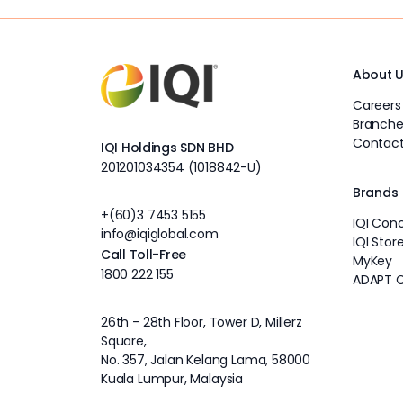
About 
Careers
Branche
Contact
IQI Holdings SDN BHD
201201034354 (1018842-U)
Brands
+(60)3 7453 5155
IQI Con
info@iqiglobal.com
IQI Stor
Call Toll-Free
MyKey
1800 222 155
ADAPT 
26th - 28th Floor, Tower D, Millerz
Square,
No. 357, Jalan Kelang Lama, 58000
Kuala Lumpur, Malaysia