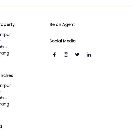
Property
Be an Agent
umpur
r
Social Media
ahru
inang
unches
umpur
r
ahru
inang
d