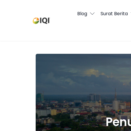
Blog
Blog
Surat Berita
Surat Berita
Kandungan Media
Penurunan Harga Sewa Rumah Legak
Asas Hartanah
Pasaran Global
Pasaran Tempatan
Pen