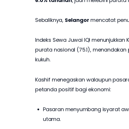
6.0% tahunan
, jauh melebihi purata 
Sebaliknya, 
Selangor
 mencatat penu
Indeks Sewa Juwai IQI menunjukkan KL
purata nasional (75.1), menandakan
kukuh.
Kashif menegaskan walaupun pasara
petanda positif bagi ekonomi:
Pasaran menyumbang isyarat aw
utama.