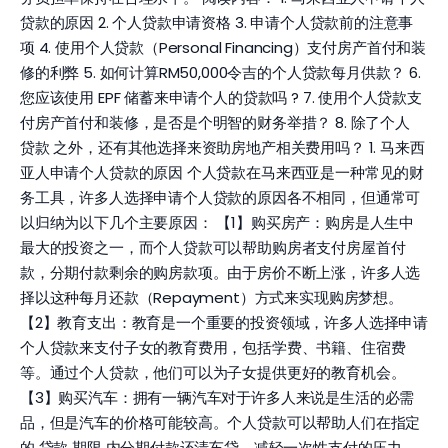
贷款的原因 2. 个人贷款申请资格 3. 申请个人贷款前的注意事
项 4. 使用个人贷款（Personal Financing）支付房产首付和装
修的利弊 5. 如何计算RM50,000令吉的个人贷款每月供款？ 6.
您应该使用 EPF 储蓄来申请个人的贷款吗 ? 7. 使用个人贷款支
付房产首付和装修，是否是个明智的财务举措？ 8. 除了个人
贷款 之外，还有其他选择来资助房地产相关费用吗？ 1. 马来西
亚人申请个人贷款的原因 个人贷款在马来西亚是一种常见的财
务工具，许多人选择申请个人贷款的原因各不相同，但通常可
以归纳为以下几个主要原因： 【1】购买房产：购房是人生中
最大的投资之一，而个人贷款可以帮助购房者支付房屋首付
款，分期付款剩余的购房款项。由于房价不断上涨，许多人选
择以这种每月还款（Repayment）方式来实现购房梦想。
【2】教育支出：教育是一个重要的投资领域，许多人选择申请
个人贷款来支付子女的教育费用，包括学费、书籍、住宿费
等。通过个人贷款，他们可以为子女提供更好的教育机会。
【3】购买汽车：拥有一辆汽车对于许多人来说是生活的必需
品，但是汽车的价格可能较高。个人贷款可以帮助人们在指定
的 贷款 期限 内分期付款还清车贷，减轻一次性支付的压力。