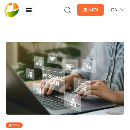
加入IQI
CN
个人贷款是否应该用于支付房子的首付款或者装修费用
文章
月讯
数位媒体
房产入门
全球市场洞察
本地社区洞察
房产知识