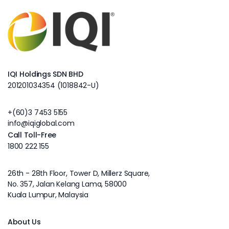
IQI Holdings SDN BHD
201201034354 (1018842-U)
+(60)3 7453 5155
info@iqiglobal.com
Call Toll-Free
1800 222 155
26th - 28th Floor, Tower D, Millerz Square,
No. 357, Jalan Kelang Lama, 58000
Kuala Lumpur, Malaysia
About Us