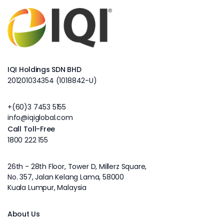
IQI Holdings SDN BHD
201201034354 (1018842-U)
+(60)3 7453 5155
info@iqiglobal.com
Call Toll-Free
1800 222 155
26th - 28th Floor, Tower D, Millerz Square,
No. 357, Jalan Kelang Lama, 58000
Kuala Lumpur, Malaysia
About Us