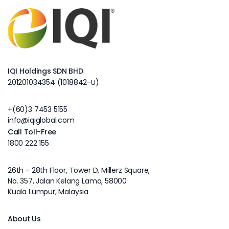
IQI Holdings SDN BHD
201201034354 (1018842-U)
+(60)3 7453 5155
info@iqiglobal.com
Call Toll-Free
1800 222 155
26th - 28th Floor, Tower D, Millerz Square,
No. 357, Jalan Kelang Lama, 58000
Kuala Lumpur, Malaysia
About Us