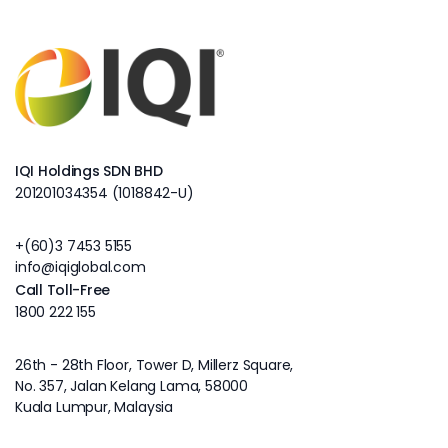
IQI Holdings SDN BHD
201201034354 (1018842-U)
+(60)3 7453 5155
info@iqiglobal.com
Call Toll-Free
1800 222 155
26th - 28th Floor, Tower D, Millerz Square,
No. 357, Jalan Kelang Lama, 58000
Kuala Lumpur, Malaysia