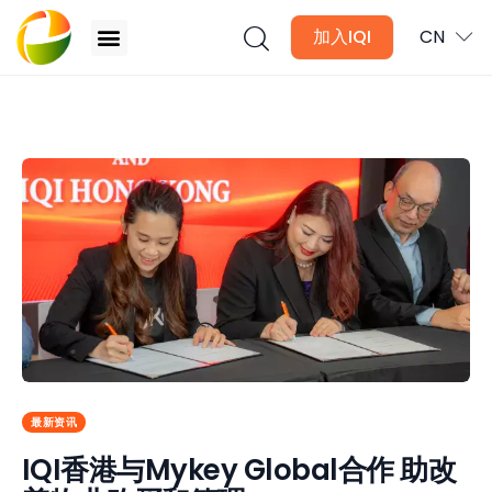
加入IQI
CN
IQI香港与Mykey Global合作 助改善物业购买和管理
文章
月讯
数位媒体
房产入门
全球市场洞察
最新资讯
本地社区洞察
IQI香港与Mykey Global合作 助改